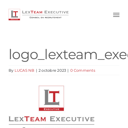
Skip
to
content
logo_lexteam_exe
By
LUCAS NB
|
2 octobre 2023
|
0 Comments