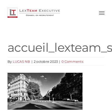
Skip
to
content
accueil_lexteam_s
By
LUCAS NB
|
2 octobre 2023
|
0 Comments